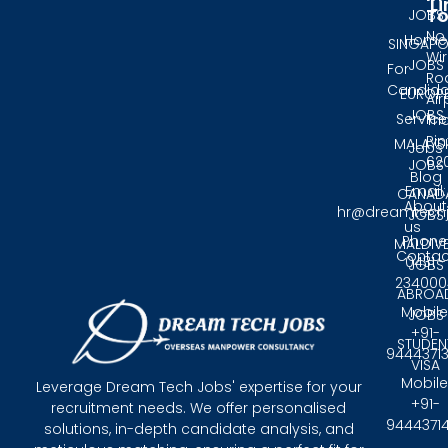
Li
T
JOBS
No.
Home
SINGAPO
Wir
JOBS
For
Ro
Candida
EUROP
Air
JOBS
Service
Tri
Pin
MALAYS
Jobs
62
JOBS
Blog
Email:
CANAD
About
hr@dreamtech
JOBS
us
Phone
MALDIV
Contac
0431 -
JOBS
234000
ABROA
Mobile
JOBS
+91-
STUDEN
9444371
VISA
Mobile
Leverage Dream Tech Jobs' expertise for your
+91-
recruitment needs. We offer personalised
9444371
solutions, in-depth candidate analysis, and