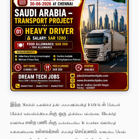
இந்த Saudi Arabia job opportunity 2026-ல் Tamil
Nadu candidates-க்கு ஒரு golden chance. Heavy
Driver என்ற பணி-க்கு minimum 8 hours driving
experience உள்ளவர்கள் apply செய்யலாம். Dream Tech