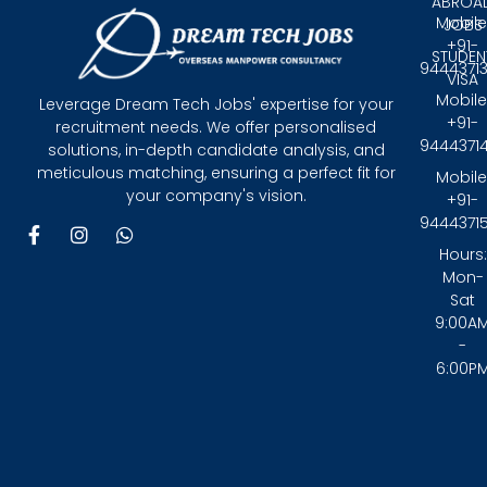
ABROA
Mobile
JOBS
+91-
STUDEN
9444371
VISA
Mobile
Leverage Dream Tech Jobs' expertise for your
+91-
recruitment needs. We offer personalised
9444371
solutions, in-depth candidate analysis, and
meticulous matching, ensuring a perfect fit for
Mobile
your company's vision.
+91-
9444371
F
I
W
a
n
h
Hours:
c
s
a
Mon-
e
t
t
Sat
b
a
s
9:00A
o
g
a
-
o
r
p
6:00P
k
a
p
-
m
f