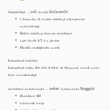
Eligibility – யார் apply செய்யலாம்?
Minimum 8 hours driving experience
mandatory.
Valid driving license required.
Age limit: 21-45 years.
Health certificate must.
Interview Details
Interview date: 30-06-2026 at Chennai. Don’t miss
this opportunity!
Required Documents – என்ன documents வேணும்?
Updated CV
Passport copy
Driving license copy