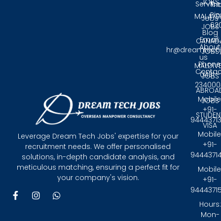
JOBS
Service
Tri
Pin
MALAYS
Jobs
62
JOBS
Blog
Email:
CANAD
About
hr@dreamtech
JOBS
us
Phone
MALDIV
Contac
0431 -
JOBS
234000
ABROA
Mobile
JOBS
+91-
STUDEN
9444371
VISA
Mobile
Leverage Dream Tech Jobs' expertise for your
+91-
recruitment needs. We offer personalised
9444371
solutions, in-depth candidate analysis, and
meticulous matching, ensuring a perfect fit for
Mobile
your company's vision.
+91-
9444371
F
I
W
a
n
h
Hours:
c
s
a
Mon-