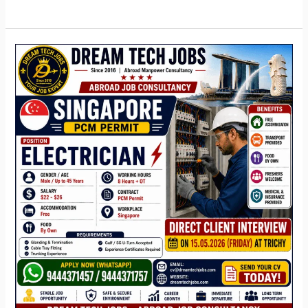
Singapore
PCM
work
permit
jobs
2026