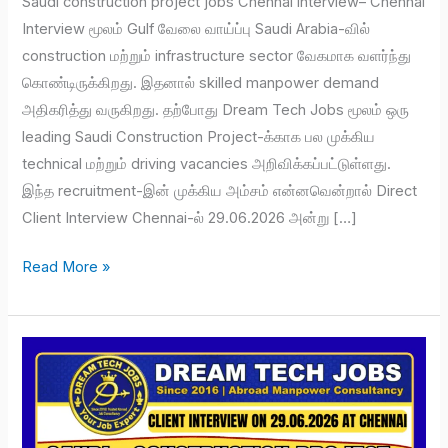
Saudi construction project jobs Chennai interview– Chennai
Interview மூலம் Gulf வேலை வாய்ப்பு Saudi Arabia-வில்
construction மற்றும் infrastructure sector வேகமாக வளர்ந்து
கொண்டிருக்கிறது. இதனால் skilled manpower demand
அதிகரித்து வருகிறது. தற்போது Dream Tech Jobs மூலம் ஒரு
leading Saudi Construction Project-க்காக பல முக்கிய
technical மற்றும் driving vacancies அறிவிக்கப்பட்டுள்ளது.
இந்த recruitment-இன் முக்கிய அம்சம் என்னவென்றால் Direct
Client Interview Chennai-ல் 29.06.2026 அன்று […]
Read More »
Saudi
construction
jobs
for