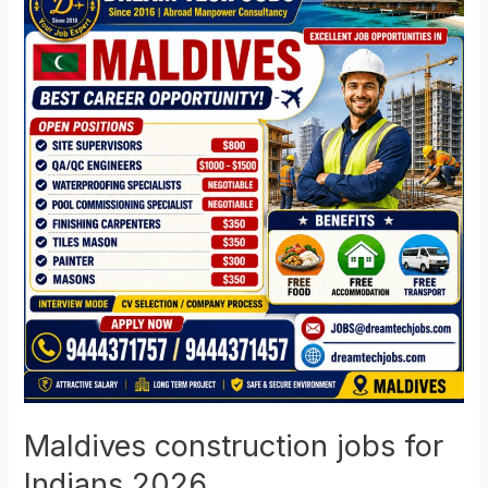
construction
jobs
for
Indians
2026
Maldives construction jobs for
Indians 2026