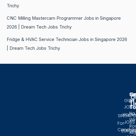
Trichy
CNC Milling Mastercam Programmer Jobs in Singapore
2026 | Dream Tech Jobs Trichy
Fridge & HVAC Service Technician Jobs in Singapore 2026
| Dream Tech Jobs Trichy
Se
G
Q
In
GULF
Li
T
JOBS
No.
Home
SINGAPO
Wir
JOBS
For
Ro
Candida
EUROP
Air