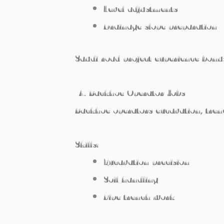
Level adjustments
Drainage slope preparation
Saudi road project experience bonu
4. Backhoe Operator Jobs
Backhoe operators excavation, tren
Skills:
Excavation precision
Soil handling
Pipe trench work