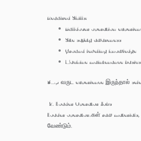
Required Skills:
Bulldozer operation experien
Site safety awareness
Ground leveling knowledge
Machine maintenance basics
3–5 வருட experience இருந்தால் sele
2. Loader Operator Jobs
Loader operator-கள் raw materials
வேண்டும்.