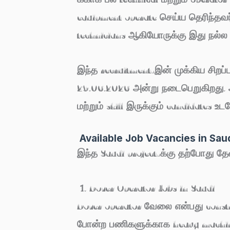
equipment operate செய்ய தெரிந்தவர்
technicians ஆகியோருக்கு இது நல்ல
இந்த recruitment-இன் முக்கிய சிறப
29.06.2026 அன்று நடைபெறுகிறது
.
மற்றும் skill இருக்கும் candidates உ
Available Job Vacancies in Sau
இந்த Saudi project-க்கு தற்போது தேவ
1. Dozer Operator Jobs in Saudi
Dozer operator வேலை என்பது construc
போன்ற பணிகளுக்காக heavy machin