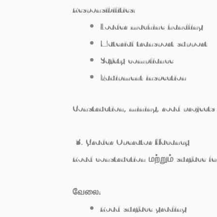
Responsibilities:
Loader machine handling
Material transport support
Safety compliance
Equipment inspection
Construction, mining, road projects
3. Grader Operator Vacancy
Road construction மற்றும் surface l
வேலை:
Road surface grading