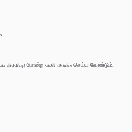
s.
ch digging போன்ற civil works செய்ய வேண்டும்.