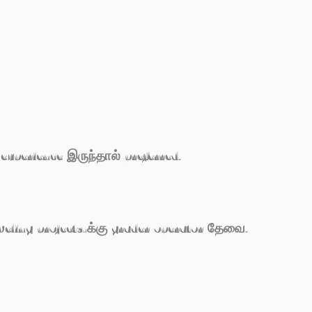
 experience இருந்தால் preferred.
eveling projects-க்கு grader operator தேவை.