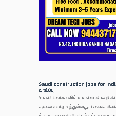
Saudi construction jobs for Ind
வாய்ப்பு
Saudi Arabia-வில் construction field
opportunity வந்துள்ளது.
Dream Tech
க்காக பல technical மற்றும் operator