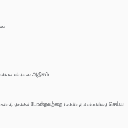
ce
ction chance அதிகம்.
, sand, gravel போன்றவற்றை loading/unloading செய்ய