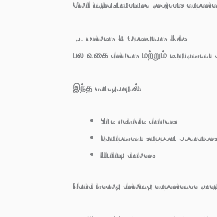
Civil infrastructure projects experie
5. Drivers & Operators Jobs
பல வகை drivers மற்றும் equipment 
இந்த category-ல்:
Site vehicle drivers
Equipment support operator
Utility drivers
Valid heavy driving experience pref