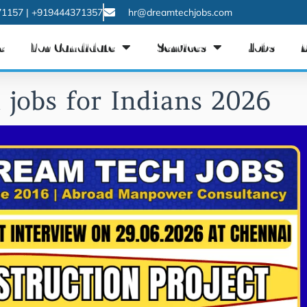
1157 | +919444371357
hr@dreamtechjobs.com
e
For Candidate
Services
Jobs
 jobs for Indians 2026