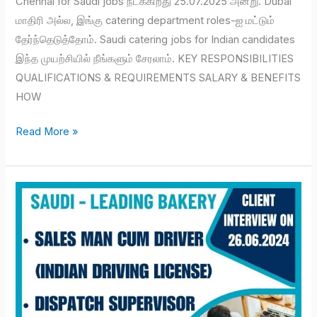
Chennai for Saudi jobs நடக்கிறது 25.07.2025 அன்று. Dubai
மாதிரி அல்ல, இங்கு catering department roles-ஐ மட்டும்
தேர்ந்தெடுத்தோம். Saudi catering jobs for Indian candidates
இந்த முயற்சியில் நீங்களும் சேரலாம். KEY RESPONSIBILITIES
QUALIFICATIONS & REQUIREMENTS SALARY & BENEFITS
HOW
Read More »
Van
salesman
jobs
in
Saudi
Arabia