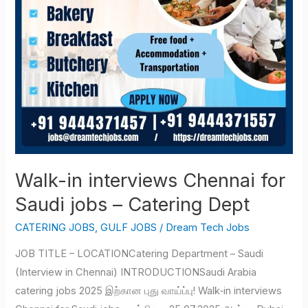
–
Catering
Dept
Walk-in interviews Chennai for
Saudi jobs – Catering Dept
CATERING JOBS
,
GULF JOBS
/
Dream Tech Jobs
JOB TITLE – LOCATIONCatering Department – Saudi
(Interview in Chennai) INTRODUCTIONSaudi Arabia
catering jobs 2025 இற்கான புது வாய்ப்பு! Walk‑in interviews