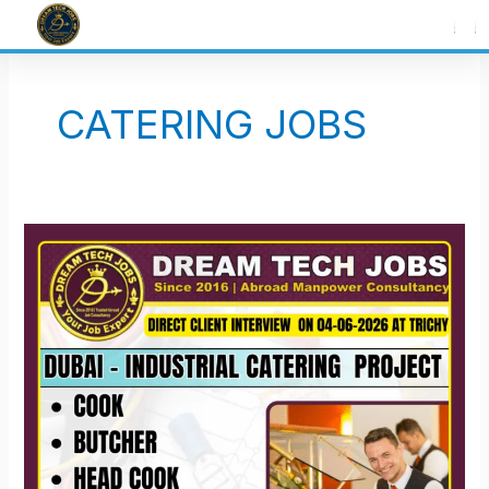
Skip
to
content
CATERING JOBS
Dubai
Industrial
Catering
Project
Jobs
2026