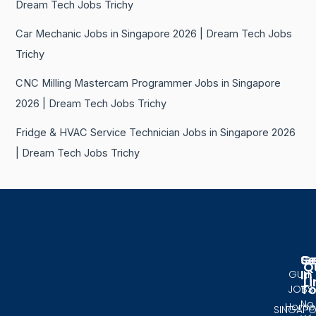
Dream Tech Jobs Trichy
Car Mechanic Jobs in Singapore 2026 | Dream Tech Jobs
Trichy
CNC Milling Mastercam Programmer Jobs in Singapore
2026 | Dream Tech Jobs Trichy
Fridge & HVAC Service Technician Jobs in Singapore 2026
| Dream Tech Jobs Trichy
Se
G
Q
In
GULF
Li
T
JOBS
No.
Home
SINGAPO