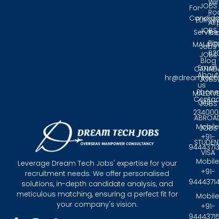
Wir
JOBS
For
Ro
Candida
EUROP
Air
JOBS
Service
Tri
Pin
MALAYS
Jobs
62
JOBS
Blog
Email:
CANAD
About
hr@dreamtech
JOBS
us
Phone
MALDIV
Contac
0431 -
JOBS
234000
ABROA
Mobile
JOBS
+91-
STUDEN
9444371
VISA
Mobile
Leverage Dream Tech Jobs' expertise for your
+91-
recruitment needs. We offer personalised
9444371
solutions, in-depth candidate analysis, and
meticulous matching, ensuring a perfect fit for
Mobile
your company's vision.
+91-
9444371