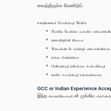
வைத்திருக்க வேண்டும்.
Preferred Cooking Skills
South Indian meals preparat
Breakfast items
Sambar & curry preparation
Rice varieties
Catering kitchen handling
Bulk cooking experience
GCC or Indian Experience Acce
இந்த recruitment-ன் முக்கிய advant