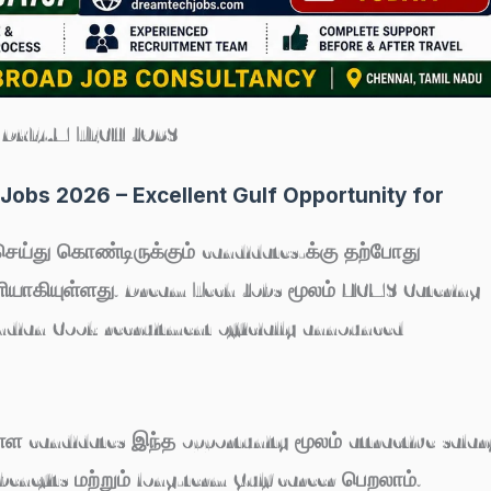
DREAM TECH JOBS
 Jobs 2026 – Excellent Gulf Opportunity for
செய்து கொண்டிருக்கும் candidates-க்கு தற்போது
ளியாகியுள்ளது. Dream Tech Jobs மூலம் NCMS Catering
dian Cook recruitment officially announced
ள candidates இந்த opportunity மூலம் attractive salar
enefits மற்றும் long-term Gulf career பெறலாம்.