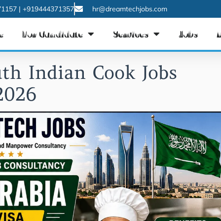
1157 | +919444371357
hr@dreamtechjobs.com
e
For Candidate
Services
Jobs
uth Indian Cook Jobs
2026