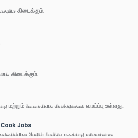
nefits கிடைக்கும்.
.
owth கிடைக்கும்.
ing மற்றும் immediate deployment வாய்ப்பு உள்ளது.
n Cook Jobs
் candidates South Indian cooking experience