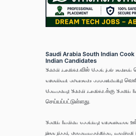
Saudi Arabia South Indian Cook
Indian Candidates
Saudi Arabia-வில் Cook job search 
excellent overseas opportunity வெ
Company Saudi Arabia-க்கு South In
செய்யப்பட்டுள்ளது.
South Indian cooking experience உள்
free food, accommodation, medical b