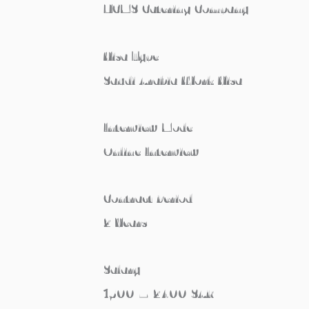
NCMS Catering Company
Visa Type
Saudi Arabia Work Visa
Interview Mode
Online Interview
Contract Period
2 Years
Salary
1500 – 2400 SAR