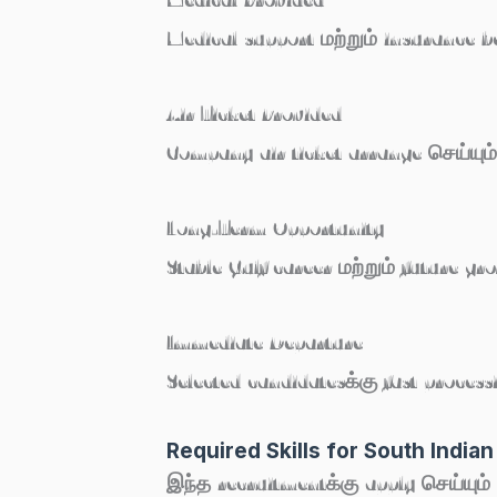
Medical support மற்றும் insurance be
Air Ticket Provided
Company air ticket arrange செய்யும்
Long-Term Opportunity
Stable Gulf career மற்றும் future gr
Immediate Departure
Selected candidatesக்கு fast process
Required Skills for South India
இந்த recruitmentக்கு apply செய்யும