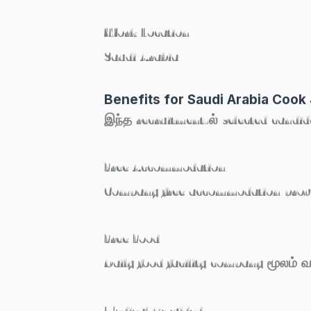
Work Location
Saudi Arabia
Benefits for Saudi Arabia Cook
இந்த recruitment-ல் selected candid
Free Accommodation
Company free accommodation provi
Free Food
Daily food facility company மூலம் வழ
Medical Provided