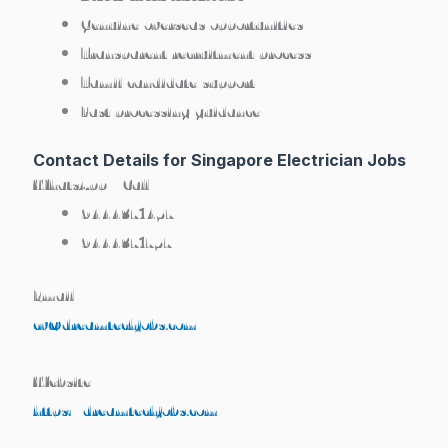
Genuine overseas opportunities
Transparent recruitment process
Tamil candidate support
Fast processing guidance
Contact Details for Singapore Electrician Jobs
WhatsApp / Call
9444371457
9444371757
Email
cv@dreamtechjobs.com
Website
https://dreamtechjobs.com