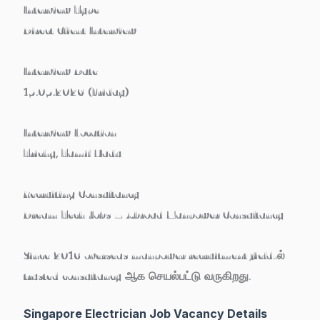
Interview Type
Direct Client Interview
Interview Date
15.05.2026 (Friday)
Interview Location
Trichy, Tamil Nadu
Recruiting Consultancy
Dream Tech Jobs – Abroad Manpower Consultancy
Since 2016 overseas manpower recruitment field-ல்
trusted consultancy ஆக செயல்பட்டு வருகிறது.
Singapore Electrician Job Vacancy Details