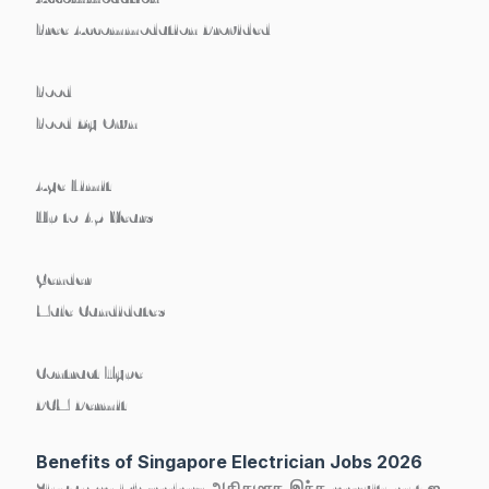
Free Accommodation Provided
Food
Food By Own
Age Limit
Up to 45 Years
Gender
Male Candidates
Contract Type
PCM Permit
Benefits of Singapore Electrician Jobs 2026
Singapore job seekers அதிகமாக இந்த recruitment-ஐ