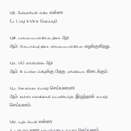
Q2. Interview date என்ன?
15 May 2026 (Friday).
Q3. Accommodation free ஆ?
ஆம். Company free accommodation வழங்குகிறது.
Q4. OT available ஆ?
ஆம். 8 hours dutyக்கு பிறகு overtime கிடைக்கும்.
Q5. Freshers apply செய்யலாமா?
ஆம். Basic electrical knowledge இருந்தால் apply
செய்யலாம்.
Q6. Age limit என்ன?
45 years வரை candidates apply செய்யலாம்.