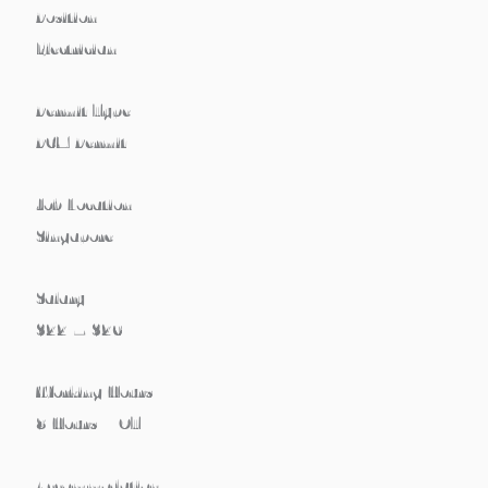
Position
Electrician
Permit Type
PCM Permit
Job Location
Singapore
Salary
$22 – $26
Working Hours
8 Hours + OT
Accommodation