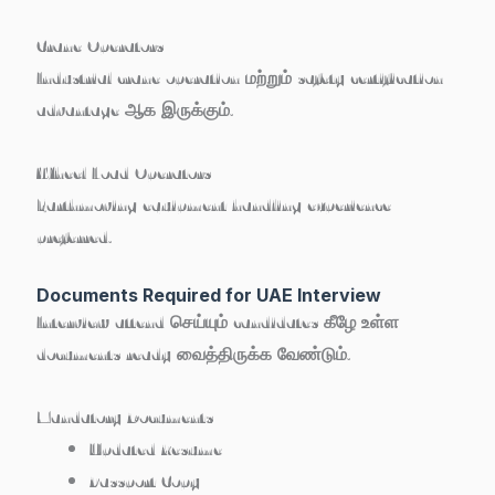
Crane Operators
Industrial crane operation மற்றும் safety certification
advantage ஆக இருக்கும்.
Wheel Load Operators
Earthmoving equipment handling experience
preferred.
Documents Required for UAE Interview
Interview attend செய்யும் candidates கீழே உள்ள
documents ready வைத்திருக்க வேண்டும்.
Mandatory Documents
Updated Resume
Passport Copy