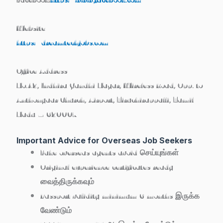
Website
https://dreamtechjobs.com
Office Address
No.42, Indhira Gandhi Nagar, Wireless Road, Opp. to
Anthonyaar Church, Airport, Tiruchirappalli, Tamil
Nadu – 620007
Important Advice for Overseas Job Seekers
Fake overseas agents avoid செய்யுங்கள்
Original experience certificates ready
வைத்திருக்கவும்
Passport validity minimum 6 months இருக்க
வேண்டும்