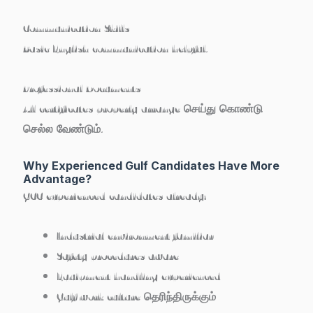
Communication Skills
Basic English communication helpful.
Professional Documents
All certificates properly arrange செய்து கொண்டு
செல்ல வேண்டும்.
Why Experienced Gulf Candidates Have More
Advantage?
GCC experienced candidates already:
Industrial environment familiar
Safety procedures aware
Equipment handling experienced
Gulf work culture தெரிந்திருக்கும்