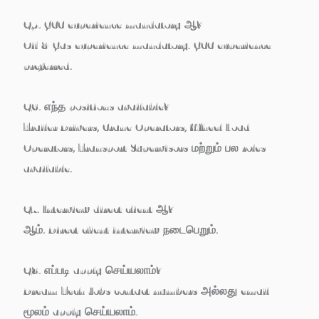
Q5. GCC experience mandatory ஆ?
Oil & Gas experience mandatory. GCC experience
preferred.
Q6. எந்த positions available?
Trailer Drivers, Crane Operators, Wheel Load
Operators, Transport Supervisors மற்றும் பல roles
available.
Q7. Interview direct client ஆ?
ஆம். Direct client interview நடைபெறும்.
Q8. எப்படி apply செய்யலாம்?
Dream Tech Jobs contact numbers அல்லது email
மூலம் apply செய்யலாம்.