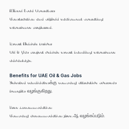
Wheel Load Operators
Construction and oilfield equipment operating
experience preferred.
Escort Vehicle Driver
Oil & Gas project vehicle escort handling experience
advantage.
Benefits for UAE Oil & Gas Jobs
Selected candidatesக்கு company attractive overseas
benefits வழங்குகிறது.
Free Accommodation
Company accommodation free-ஆ வழங்கப்படும்.