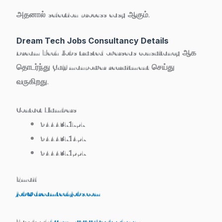
அதனால் selection process easy ஆகும்.
Dream Tech Jobs Consultancy Details
Dream Tech Jobs trusted overseas consultancy ஆக
தொடர்ந்து Gulf manpower recruitment செய்து
வருகிறது.
Contact Numbers
9444371757
9444371457
9444371557
Email
job@dreamtechjobs.com
Facebook:
https://www.facebook.com