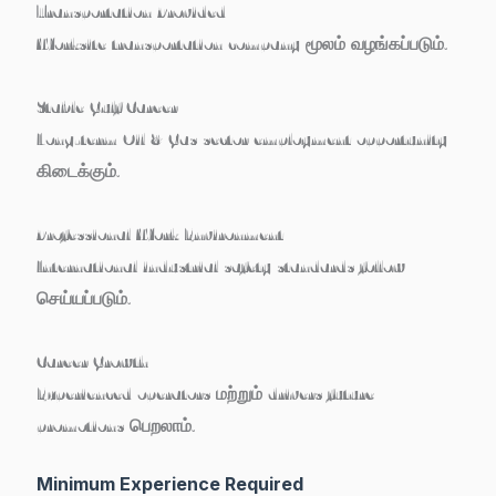
Transportation Provided
Worksite transportation company மூலம் வழங்கப்படும்.
Stable Gulf Career
Long-term Oil & Gas sector employment opportunity
கிடைக்கும்.
Professional Work Environment
International industrial safety standards follow
செய்யப்படும்.
Career Growth
Experienced operators மற்றும் drivers future
promotions பெறலாம்.
Minimum Experience Required