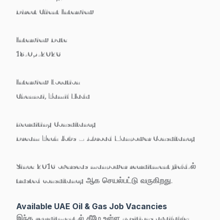
Direct Client Interview
Interview Date
18-05-2026
Interview Location
Chennai, Tamil Nadu
Recruiting Consultancy
Dream Tech Jobs – Abroad Manpower Consultancy
Since 2016 overseas manpower recruitment field-ல்
trusted consultancy ஆக செயல்பட்டு வருகிறது.
Available UAE Oil & Gas Job Vacancies
இந்த recruitment-ல் கீழே உள்ள positions available: