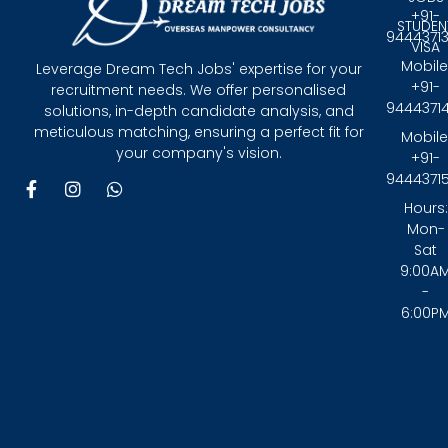
+91-
STUDEN
9444371
VISA
Mobile
Leverage Dream Tech Jobs' expertise for your
+91-
recruitment needs. We offer personalised
9444371
solutions, in-depth candidate analysis, and
meticulous matching, ensuring a perfect fit for
Mobile
your company's vision.
+91-
9444371
F
I
W
a
n
h
Hours:
c
s
a
Mon-
e
t
t
Sat
b
a
s
9:00A
o
g
a
-
o
r
p
6:00P
k
a
p
-
m
f