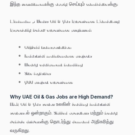
இந்த recruitmentக்கு apply செய்யும் candidatesக்கு:
Minimum 5 Years Oil & Gas Experience Mandatory
Especially below experience preferred:
Oilfield transportation
Industrial maintenance projects
Heavy equipment handling
Site logistics
GCC project experience
Why UAE Oil & Gas Jobs are High Demand?
UAE Oil & Gas sector உலகின் leading industrial
sectors-ல் ஒன்றாகும். Skilled operators மற்றும் heavy
vehicle driversக்கு தொடர்ந்து demand அதிகரித்து
வருகிறது.