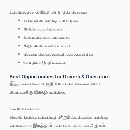
Advantages of UAE Oil & Gas Careers
Attractive salary packages
Stable employment
International exposure
Safe work environment
Career development opportunities
Tax-free Gulf income
Best Opportunities for Drivers & Operators
இந்த recruitment குறிப்பாக experienced field
workersக்கு மிகவும் suitable.
Trailer Drivers
Heavy trailer handling மற்றும் long-route driving
experience இருந்தால் selection chances அதிகம்.