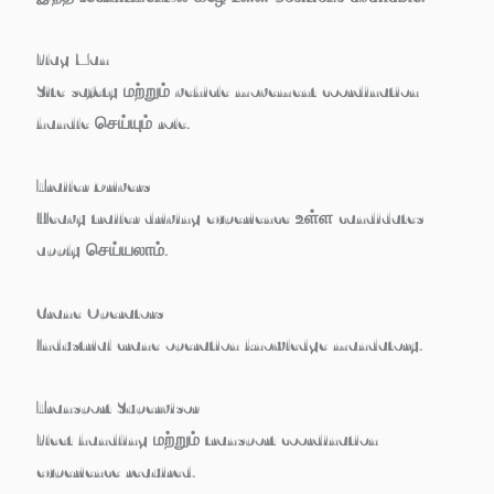
Flag Man
Site safety மற்றும் vehicle movement coordination
handle செய்யும் role.
Trailer Drivers
Heavy trailer driving experience உள்ள candidates
apply செய்யலாம்.
Crane Operators
Industrial crane operation knowledge mandatory.
Transport Supervisor
Fleet handling மற்றும் transport coordination
experience required.