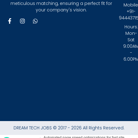
meticulous matching, ensuring a perfect fit for
Mobile
your company's vision.
+91-
9444371
F
I
W
a
n
h
Hours:
c
s
a
Mon-
e
t
t
Sat
b
a
s
9:00A
o
g
a
-
o
r
p
6:00P
k
a
p
-
m
f
DREAM TECH JOBS © 2017 - 2026 All Rights Reserved.