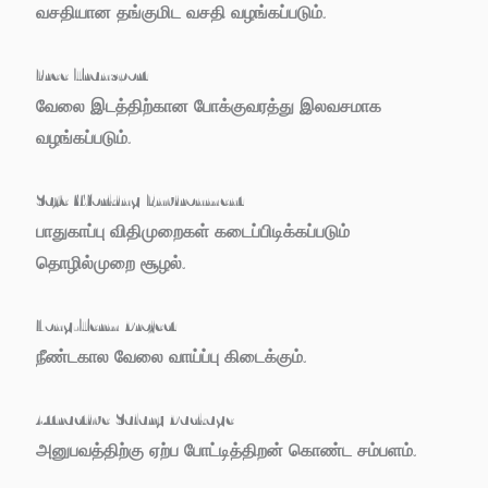
வசதியான தங்குமிட வசதி வழங்கப்படும்.
Free Transport
வேலை இடத்திற்கான போக்குவரத்து இலவசமாக
வழங்கப்படும்.
Safe Working Environment
பாதுகாப்பு விதிமுறைகள் கடைப்பிடிக்கப்படும்
தொழில்முறை சூழல்.
Long-Term Project
நீண்டகால வேலை வாய்ப்பு கிடைக்கும்.
Attractive Salary Package
அனுபவத்திற்கு ஏற்ப போட்டித்திறன் கொண்ட சம்பளம்.