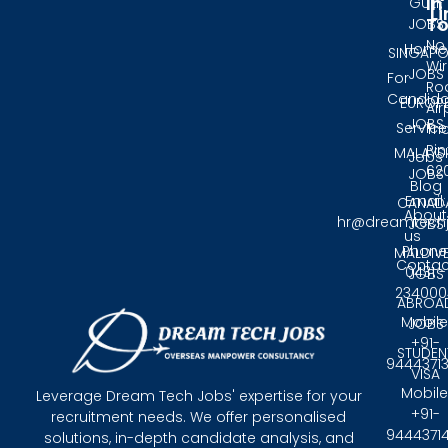
In
GULF
Li
T
JOBS
No.
Home
SINGAPO
Wir
JOBS
For
Ro
Candida
EUROP
Air
JOBS
Service
Tri
Pin
MALAYS
Jobs
62
JOBS
Blog
Email:
CANAD
About
hr@dreamtech
JOBS
us
Phone
MALDIV
Contac
0431 -
JOBS
234000
ABROA
Mobile
JOBS
+91-
STUDEN
9444371
VISA
Mobile
Leverage Dream Tech Jobs' expertise for your
+91-
recruitment needs. We offer personalised
9444371
solutions, in-depth candidate analysis, and