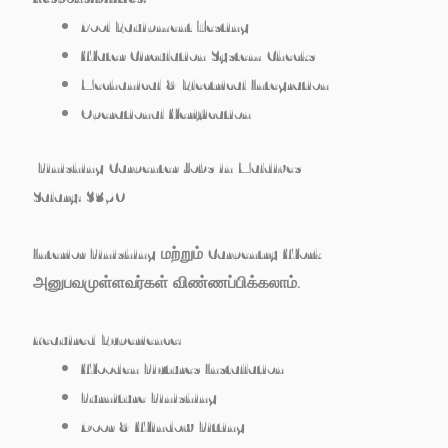
Pool Equipment Testing
Water Circulation System Checks
Mechanical & Electrical Integration
Operational Verification
Finishing Carpenter Jobs in Maldives
Salary:
$350
Interior Finishing மற்றும் Carpentry Work
அனுபவமுள்ளவர்கள் விண்ணப்பிக்கலாம்.
Required Experience:
Wooden Fixtures Installation
Furniture Finishing
Door & Window Fitting