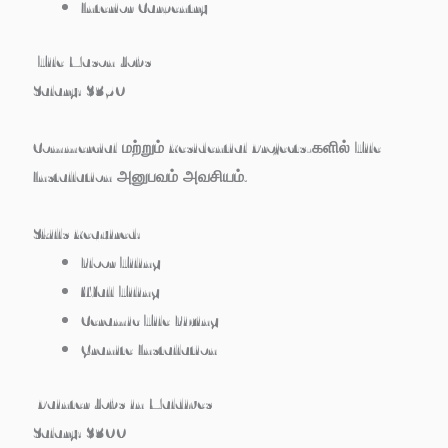
Interior Carpentry
Tile Mason Jobs
Salary:
$350
Commercial மற்றும் Residential Projects-களில் Tile
Installation அனுபவம் அவசியம்.
Skills Required:
Floor Tiling
Wall Tiling
Ceramic Tile Fixing
Granite Installation
Painter Jobs in Maldives
Salary:
$300