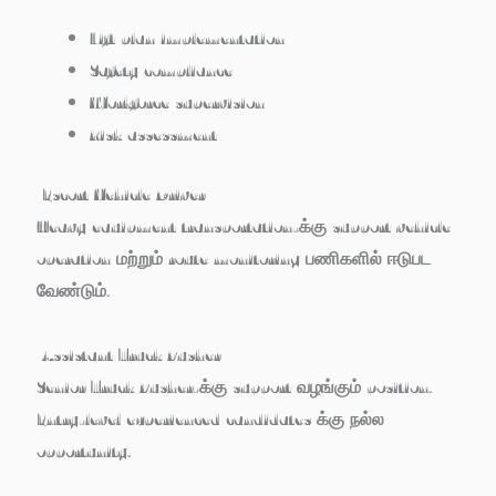
Lift plan implementation
Safety compliance
Workforce supervision
Risk assessment
Escort Vehicle Driver
Heavy equipment transportation-க்கு support vehicle
operation மற்றும் route monitoring பணிகளில் ஈடுபட
வேண்டும்.
Assistant Truck Pusher
Senior Truck Pusher-க்கு support வழங்கும் position.
Entry-level experienced candidates க்கு நல்ல
opportunity.