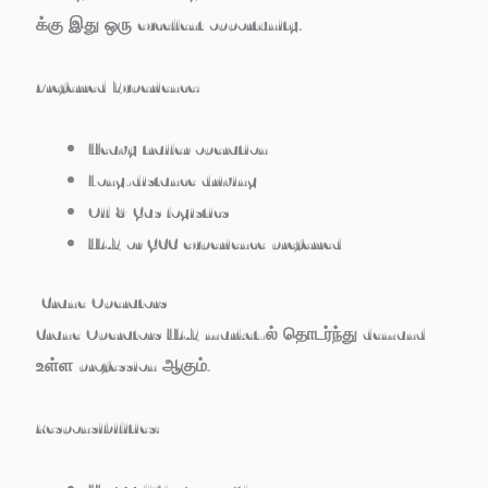
க்கு இது ஒரு excellent opportunity.
Preferred Experience:
Heavy trailer operation
Long-distance driving
Oil & Gas logistics
UAE or GCC experience preferred
Crane Operators
Crane Operators UAE market-ல் தொடர்ந்து demand
உள்ள profession ஆகும்.
Responsibilities: