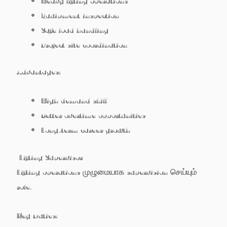
Heavy lifting operations
Equipment inspection
Safe load handling
Project site coordination
Advantages:
High demand skill
Better overtime opportunities
Long-term career growth
Lifting Supervisor
Lifting operations முழுமையாக supervision செய்யும்
role.
Key Duties: