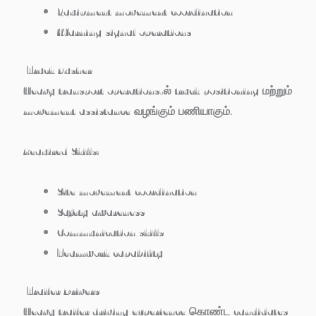
Equipment movement coordination
Warning signal operations
Truck Pusher
Heavy transport operations-ல் truck positioning மற்றும்
movement assistance வழங்கும் பணியாகும்.
Required Skills:
Site movement coordination
Safety awareness
Communication skills
Teamwork capability
Trailer Drivers
Heavy trailer driving experience கொண்ட candidates