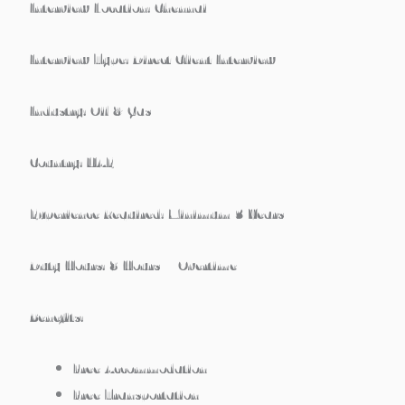
Interview Location: Chennai
Interview Type: Direct Client Interview
Industry: Oil & Gas
Country: UAE
Experience Required: Minimum 3 Years
Duty Hours: 8 Hours + Overtime
Benefits:
Free Accommodation
Free Transportation