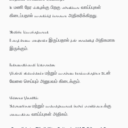
8 மணி நேர dutyக்கு பிறகு overtime வாய்ப்புகள்
கிடைப்பதால் monthly income அதிகரிக்கிறது.
Stable Employment
Long-term projects இருப்பதால் job security அதிகமாக
இருக்கும்.
International Exposure
Global standards மற்றும் modern technologies உடன்
வேலை செய்யும் அனுபவம் கிடைக்கும்.
Career Growth
Supervisor மற்றும் management level positions-க்கு
promotion வாய்ப்புகள் அதிகம்.