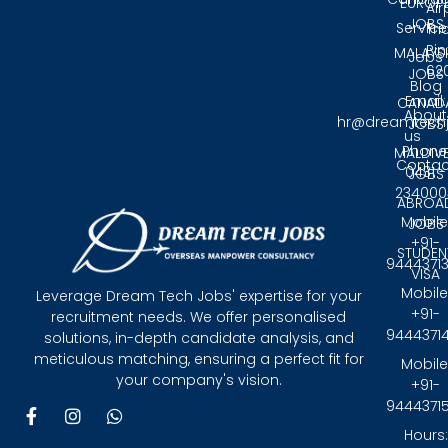
EUROP
Air
JOBS
Service
Tri
Pin
MALAYS
Jobs
62
JOBS
Blog
Email:
CANAD
About
hr@dreamtech
JOBS
us
Phone
MALDIV
Contac
0431 -
JOBS
234000
ABROA
Mobile
JOBS
+91-
STUDEN
9444371
VISA
Mobile
Leverage Dream Tech Jobs' expertise for your
+91-
recruitment needs. We offer personalised
9444371
solutions, in-depth candidate analysis, and
meticulous matching, ensuring a perfect fit for
Mobile
your company's vision.
+91-
9444371
F
I
W
a
n
h
Hours: