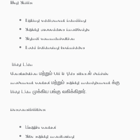
Key Skills:
Lifting equipment handling
Safety procedures knowledge
Signal communication
Load balancing techniques
Flag Man
Construction மற்றும் Oil & Gas sites-ல் vehicle
movement control மற்றும் safety management க்கு
Flag Man முக்கிய பங்கு வகிக்கிறார்.
Responsibilities:
Traffic control
Site safety monitoring