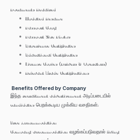
Documents Required
Updated Resume
Passport Copy
Passport Size Photos
Experience Certificates
Educational Certificates
License Copies (Drivers & Operators)
Relevant Trade Certifications
Benefits Offered by Company
இந்த recruitment advertisement அடிப்படையில்
candidates பெறக்கூடிய முக்கிய வசதிகள்:
Free Accommodation
Company accommodation வழங்கப்படுவதால் living