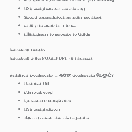
HSE certifications mandatory
Strong communication skills required
Ability to work in a team
Willingness to relocate to Qatar
Interview Details
Interview date: 20.07.2026 at Chennai.
Required Documents – என்ன documents வேணும்?
Updated CV
Passport copy
Experience certificates
HSE certifications
Two passport-size photographs