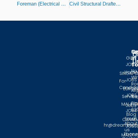
Foreman (Electrical & Instrumentation) Jobs in Russia 2026 | Dream Tech Jobs Trichy
Civil Structural Drafter Jobs in Singapore 2026 | Dream Tech Jobs Trichy
Se
G
Q
In
GULF
Li
T
JOBS
No.
Home
SINGAPO
Wir
JOBS
For
Ro
Candida
EUROP
Air
JOBS
Service
Tri
Pin
MALAYS
Jobs
62
JOBS
Blog
Email:
CANAD
About
hr@dreamtech
JOBS
us
Phone
MALDIV