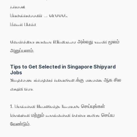
Airport
Tiruchirappalli – 620007
Tamil Nadu
Candidates resume WhatsApp அல்லது email மூலம்
அனுப்பலாம்.
Tips to Get Selected in Singapore Shipyard
Jobs
Singapore shipyard interview-க்கு prepare ஆக சில
useful tips.
1. Technical Knowledge Improve செய்யுங்கள்
Electrical மற்றும் mechanical basics revise செய்ய
வேண்டும்.