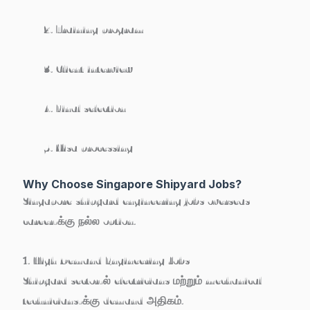
Training program
Client interview
Final selection
Visa processing
Why Choose Singapore Shipyard Jobs?
Singapore shipyard engineering jobs overseas
career-க்கு நல்ல option.
1. High Demand Engineering Jobs
Shipyard sector-ல் electricians மற்றும் mechanical
technicians-க்கு demand அதிகம்.