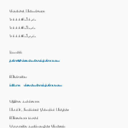
Contact Numbers:
9444371457
9444371757
9444371557
Email:
jobs@dreamtechjobs.com
Website:
https://dreamtechjobs.com
Office Address:
No.42, Indhira Gandhi Nagar
Wireless Road
Opposite Anthonyar Church