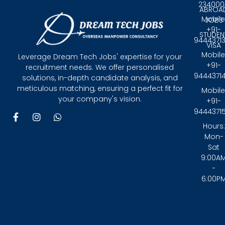
234000
ABROA
Mobile
JOBS
+91-
STUDEN
9444371
VISA
Mobile
Leverage Dream Tech Jobs' expertise for your
+91-
recruitment needs. We offer personalised
9444371
solutions, in-depth candidate analysis, and
meticulous matching, ensuring a perfect fit for
Mobile
your company's vision.
+91-
9444371
F
I
W
a
n
h
Hours:
c
s
a
Mon-
e
t
t
Sat
b
a
s
9:00A
o
g
a
-
o
r
p
6:00P
k
a
p
-
m
f