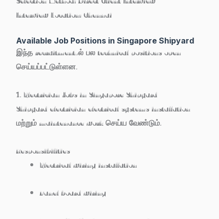
Selection Method:
Direct Client Interview
Interview Location:
Chennai
Available Job Positions in Singapore Shipyard
இந்த recruitment-ல் பல technical positions open
செய்யப்பட்டுள்ளன.
1. Electrician Jobs in Singapore Shipyard
Shipyard electrician electrical systems installation
மற்றும் maintenance work செய்ய வேண்டும்.
Responsibilities
Electrical wiring installation
Panel board wiring