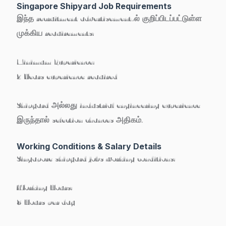
Singapore Shipyard Job Requirements
இந்த recruitment advertisement-ல் குறிப்பிடப்பட்டுள்ள
முக்கிய requirements:
Minimum Experience:
2 Years experience required
Shipyard அல்லது industrial engineering experience
இருந்தால் selection chances அதிகம்.
Working Conditions & Salary Details
Singapore shipyard jobs working conditions:
Working Hours:
8 Hours per day