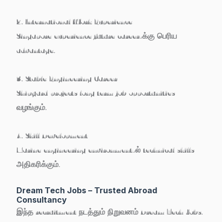
2. International Work Experience
Singapore experience future career-க்கு பெரிய
advantage.
3. Stable Engineering Career
Shipyard projects long term job opportunities
வழங்கும்.
4. Skill Development
Marine engineering environment-ல் technical skills
அதிகரிக்கும்.
Dream Tech Jobs – Trusted Abroad
Consultancy
இந்த recruitment நடத்தும் நிறுவனம்
Dream Tech Jobs
.