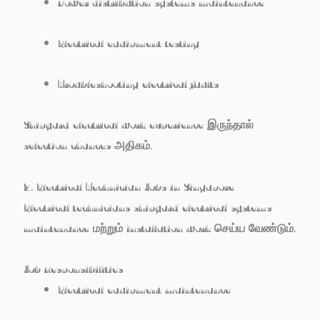
Power distribution systems maintenance
Electrical equipment testing
Troubleshooting electrical faults
Shipyard electrical work experience இருந்தால்
selection chances அதிகம்.
2. Electrical Technician Jobs in Singapore
Electrical technicians shipyard electrical systems
maintenance மற்றும் installation work செய்ய வேண்டும்.
Job Responsibilities
Electrical equipment maintenance