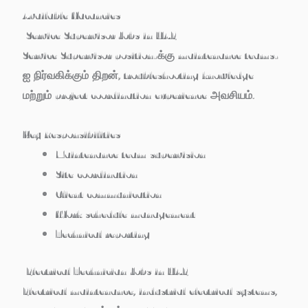
Available Vacancies
Service Supervisor Jobs in UAE
Service Supervisor position-க்கு maintenance teams-
ஐ நிர்வகிக்கும் திறன், troubleshooting knowledge
மற்றும் project coordination experience அவசியம்.
Key Responsibilities
Maintenance team supervision
Site coordination
Client communication
Work schedule management
Technical reporting
Electrical Technician Jobs in UAE
Electrical maintenance, industrial electrical systems,