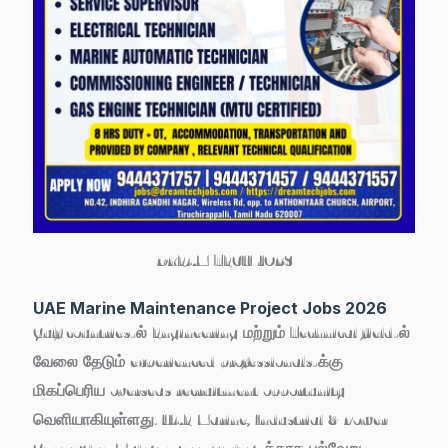
DREAM TECH JOBS
UAE Marine Maintenance Project Jobs 2026
Gulf countries-ல் Engineering மற்றும் Technical field-ல்
வேலை தேடும் experienced professionals-க்கு
மிகப்பெரிய overseas recruitment opportunity
வெளியாகியுள்ளது.
UAE Marine, Industrial & Power
Generation Maintenance Project
-க்காக பல்வேறு