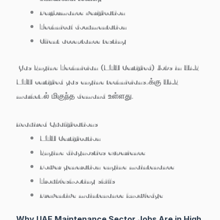
Performance verification
Technical documentation
Client acceptance testing
Gas Engine Technician (MTU Certified) Jobs in UAE
MTU certified gas engine technicians-க்கு UAE
market-ல் மிகுந்த demand உள்ளது.
Required Qualifications
MTU Certification
Engine diagnostics experience
Power generation engine maintenance
Troubleshooting skills
Preventive maintenance knowledge
Why UAE Maintenance Sector Jobs Are in High