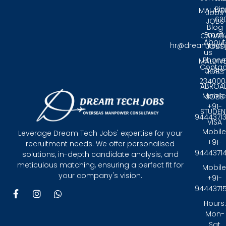
Pin
MALAYS
Jobs
62
JOBS
Blog
Email:
CANAD
About
hr@dreamtech
JOBS
us
Phone
MALDIV
Contac
0431 -
JOBS
234000
ABROA
Mobile
JOBS
+91-
STUDEN
9444371
VISA
Mobile
Leverage Dream Tech Jobs' expertise for your
+91-
recruitment needs. We offer personalised
9444371
solutions, in-depth candidate analysis, and
meticulous matching, ensuring a perfect fit for
Mobile
your company's vision.
+91-
9444371
F
I
W
a
n
h
Hours:
c
s
a
Mon-
e
t
t
Sat