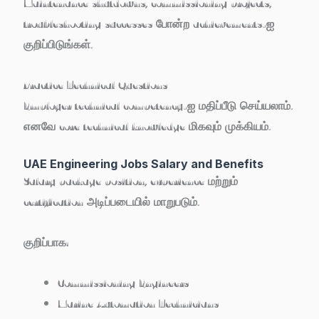
Maintenance shutdowns, commissioning projects,
troubleshooting successes போன்ற achievements-ஐ
குறிப்பிடுங்கள்.
Practice Technical Questions
Employer technical competency-ஐ மதிப்பீடு செய்யலாம்.
எனவே core technical knowledge மிகவும் முக்கியம்.
UAE Engineering Jobs Salary and Benefits
Salary package position, experience மற்றும்
certification அடிப்படையில் மாறுபடும்.
குறிப்பாக:
Commissioning Engineers
Marine Automation Technicians