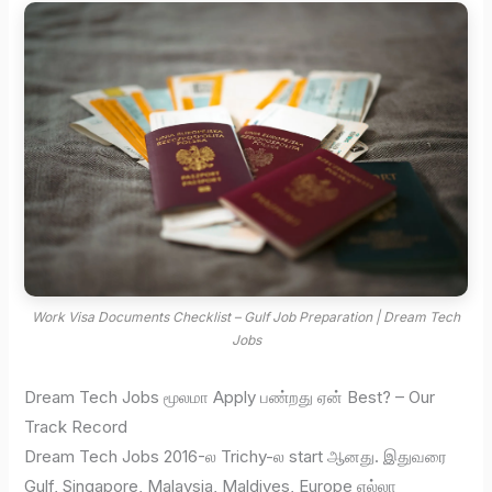
Work Visa Documents Checklist – Gulf Job Preparation | Dream Tech
Jobs
Dream Tech Jobs மூலமா Apply பண்றது ஏன் Best? – Our
Track Record
Dream Tech Jobs 2016-ல Trichy-ல start ஆனது. இதுவரை
Gulf, Singapore, Malaysia, Maldives, Europe எல்லா