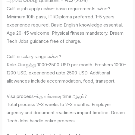
அடிக்கடி கேக்கற Questions – FAQ (2026)
Gulf-ல job apply பண்ண basic requirements என்ன?
Minimum 10th pass, ITI/Diploma preferred. 1-5 years
experience required. Basic English knowledge essential.
Age 20-45 welcome. Physical fitness mandatory. Dream
Tech Jobs guidance free of charge.
Gulf-ல salary range என்ன?
Role-பொறுத்து 1000-2500 USD per month. Freshers 1000-
1200 USD, experienced upto 2500 USD. Additional
allowances include accommodation, food, transport.
Visa process-க்கு எவ்வளவு time ஆகும்?
Total process 2-3 weeks to 2-3 months. Employer
urgency and document readiness impact timeline. Dream
Tech Jobs handle entire process.