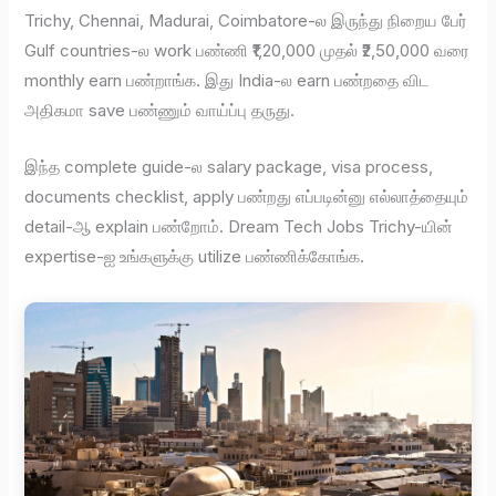
Trichy, Chennai, Madurai, Coimbatore-ல இருந்து நிறைய பேர்
Gulf countries-ல work பண்ணி ₹1,20,000 முதல் ₹2,50,000 வரை
monthly earn பண்றாங்க. இது India-ல earn பண்றதை விட
அதிகமா save பண்ணும் வாய்ப்பு தருது.
இந்த complete guide-ல salary package, visa process,
documents checklist, apply பண்றது எப்படின்னு எல்லாத்தையும்
detail-ஆ explain பண்றோம். Dream Tech Jobs Trichy-யின்
expertise-ஐ உங்களுக்கு utilize பண்ணிக்கோங்க.