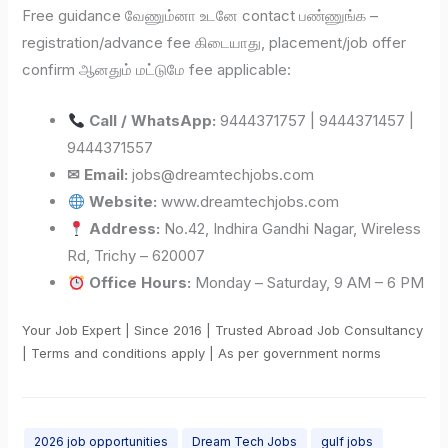
Free guidance வேணும்னா உடனே contact பண்ணுங்க –
registration/advance fee கிடையாது, placement/job offer
confirm ஆனதும் மட்டுமே fee applicable:
Call / WhatsApp:
9444371757 | 9444371457 |
9444371557
✉ Email:
jobs@dreamtechjobs.com
Website:
www.dreamtechjobs.com
Address:
No.42, Indhira Gandhi Nagar, Wireless
Rd, Trichy – 620007
Office Hours:
Monday – Saturday, 9 AM – 6 PM
Your Job Expert | Since 2016 | Trusted Abroad Job Consultancy
| Terms and conditions apply | As per government norms
2026 job opportunities
Dream Tech Jobs
gulf jobs