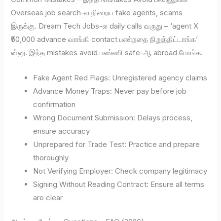
Overseas job search-ல நிறைய fake agents, scams
இருக்கு. Dream Tech Jobs-ல daily calls வருது – ‘agent X
₹50,000 advance வாங்கி contact பண்றதை நிறுத்திட்டாங்க’
ன்னு. இந்த mistakes avoid பண்ணி safe-ஆ abroad போங்க.
Fake Agent Red Flags: Unregistered agency claims
Advance Money Traps: Never pay before job
confirmation
Wrong Document Submission: Delays process,
ensure accuracy
Unprepared for Trade Test: Practice and prepare
thoroughly
Not Verifying Employer: Check company legitimacy
Signing Without Reading Contract: Ensure all terms
are clear