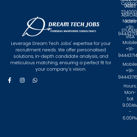
Contac
0431 -
JOBS
234000
ABROA
Mobile
JOBS
+91-
STUDEN
9444371
VISA
Mobile
Leverage Dream Tech Jobs' expertise for your
+91-
recruitment needs. We offer personalised
9444371
solutions, in-depth candidate analysis, and
meticulous matching, ensuring a perfect fit for
Mobile
your company's vision.
+91-
9444371
F
I
W
a
n
h
Hours:
c
s
a
Mon-
e
t
t
Sat
b
a
s
9:00A
o
g
a
-
o
r
p
6:00P
k
a
p
-
m
f