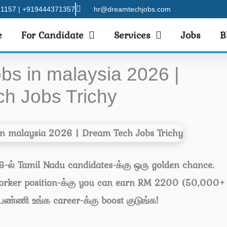
1157 | +919444371357
hr@dreamtechjobs.com
e
For Candidate
Services
Jobs
B
bs in malaysia 2026 |
h Jobs Trichy
-ல் Tamil Nadu candidates-க்கு ஒரு golden chance.
Worker position-க்கு you can earn RM 2200 (50,000+
பண்ணி உங்க career-க்கு boost குடுங்க!