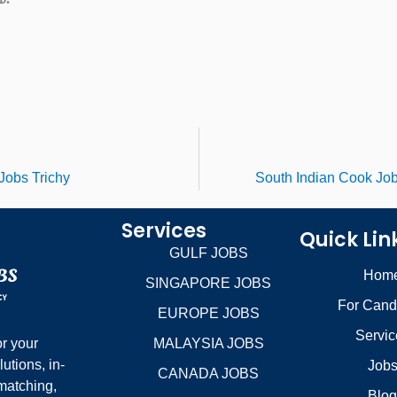
Jobs Trichy
South Indian Cook Job
Services
Quick Lin
GULF JOBS
Hom
SINGAPORE JOBS
For Cand
EUROPE JOBS
Servic
r your
MALAYSIA JOBS
utions, in-
Job
CANADA JOBS
matching,
Blo