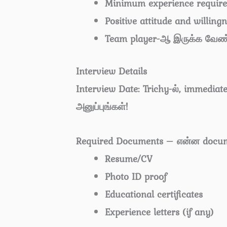
Minimum experience requir
Positive attitude and willing
Team player-ஆ இருக்க வேண்
Interview Details
Interview Date: Trichy-ல், immedia
அனுப்புங்கள்!
Required Documents – என்ன docu
Resume/CV
Photo ID proof
Educational certificates
Experience letters (if any)