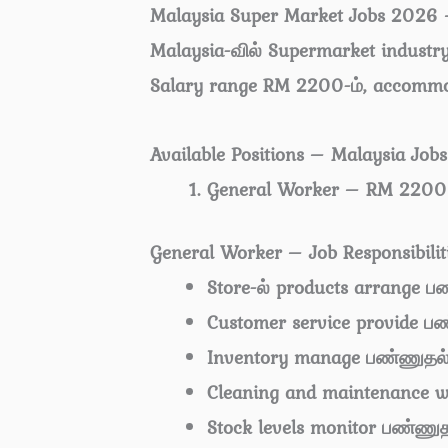
Malaysia Super Market Jobs 2026
Malaysia-வில் Supermarket industry
Salary range RM 2200-ம், accommo
Available Positions – Malaysia Jobs
General Worker – RM 2200
General Worker – Job Responsibilit
Store-ல் products arrange ப
Customer service provide ப
Inventory manage பண்ணுதல
Cleaning and maintenance w
Stock levels monitor பண்ணு