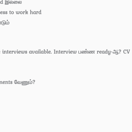
ed இல்லை
ness to work hard
டும்
te interviews available. Interview பண்ண ready-ஆ? CV
ments வேணும்?