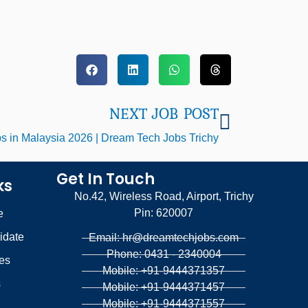
NEXT JOB POST
Next
s in Malaysia 2026 | Dream Tech Jobs Trichy
Get In Touch
ks
No.42, Wireless Road, Airport, Trichy
Pin: 620007
e
idate
Email: hr@dreamtechjobs.com
Phone: 0431 - 2340004
es
Mobile: +91-9444371357
s
Mobile: +91-9444371457
Mobile: +91-9444371557
g