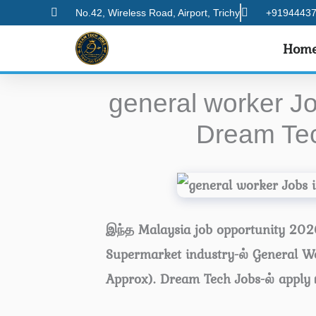
Skip
No.42, Wireless Road, Airport, Trichy
+91944437
to
Hom
content
general worker Jo
Dream Tec
இந்த Malaysia job opportunity 2026
Supermarket industry-ல் General 
Approx). Dream Tech Jobs-ல் apply 