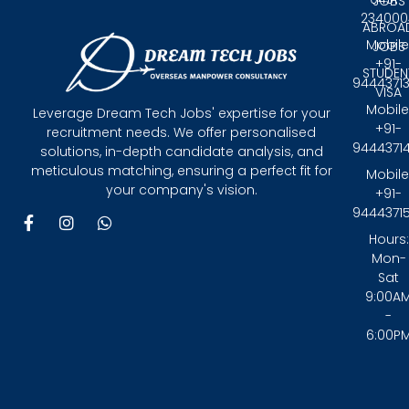
JOBS
234000
ABROA
Mobile
JOBS
+91-
STUDEN
9444371
VISA
Mobile
Leverage Dream Tech Jobs' expertise for your
+91-
recruitment needs. We offer personalised
9444371
solutions, in-depth candidate analysis, and
meticulous matching, ensuring a perfect fit for
Mobile
your company's vision.
+91-
9444371
F
I
W
a
n
h
Hours:
c
s
a
Mon-
e
t
t
Sat
b
a
s
9:00A
o
g
a
-
o
r
p
6:00P
k
a
p
-
m
f