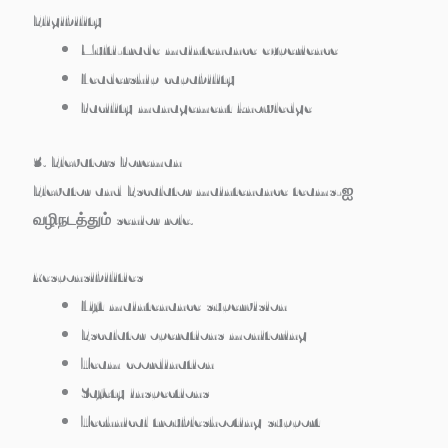
Eligibility
Multi-trade maintenance experience
Leadership capability
Facility management knowledge
3. Elevators Foreman
Elevator and Escalator maintenance teams-ஐ
வழிநடத்தும் senior role.
Responsibilities
Lift maintenance supervision
Escalator operations monitoring
Team coordination
Safety inspections
Technical troubleshooting support