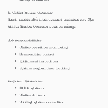
8. Chiller Station Operator
Saudi Arabia-வில் high-demand technical role ஆக
Chiller Station Operator position உள்ளது.
Job Responsibilities
Chiller operation monitoring
Temperature control
Equipment inspections
System performance tracking
Preferred Experience
HVAC systems
Chiller stations
Cooling systems operation