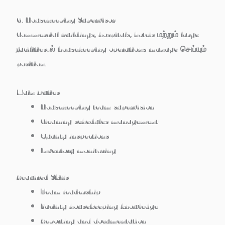
6. Housekeeping Supervisor
Commercial buildings, hospitals, hotels மற்றும் large
facilities-ல் housekeeping operations manage செய்யும்
position.
Main Duties
Housekeeping team supervision
Cleaning schedules management
Quality inspections
Inventory monitoring
Required Skills
Team leadership
Facility housekeeping knowledge
Reporting and documentation