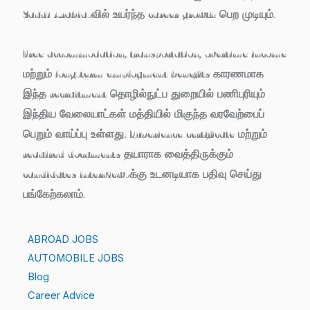
Saudi Arabia-வில் உயர்ந்த career growth பெற முடியும்.
Free accommodation, transportation, overtime income
மற்றும் long-term employment benefits காரணமாக
இந்த recruitment தொழில்நுட்ப துறையில் பணிபுரியும்
இந்திய வேலையாட்கள் மத்தியில் மிகுந்த வரவேற்பைப்
பெறும் வாய்ப்பு உள்ளது. Experience certificate மற்றும்
required documents தயாராக வைத்திருக்கும்
candidates interview-க்கு உடனடியாக பதிவு செய்து
பங்கேற்கலாம்.
ABROAD JOBS
AUTOMOBILE JOBS
Blog
Career Advice