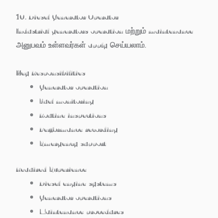
10. Diesel Generator Operator
Industrial generators operation மற்றும் maintenance
அனுபவம் உள்ளவர்கள் apply செய்யலாம்.
Key Responsibilities
Generator operation
Fuel monitoring
Routine inspections
Performance recording
Emergency support
Required Experience
Diesel engine systems
Generator operations
Maintenance procedures