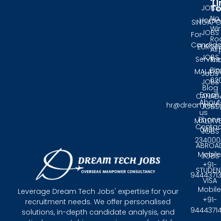
Li
T
JOBS
No.
Home
SINGAPO
Wir
JOBS
For
Ro
Candida
EUROP
Air
JOBS
Service
Tri
Pin
MALAYS
Jobs
62
JOBS
Blog
Email:
CANAD
About
hr@dreamtech
JOBS
us
Phone
MALDIV
Contac
0431 -
JOBS
234000
ABROA
Mobile
JOBS
+91-
STUDEN
9444371
VISA
Mobile
Leverage Dream Tech Jobs' expertise for your
+91-
recruitment needs. We offer personalised
9444371
solutions, in-depth candidate analysis, and