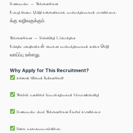
Foreman → Supervisor
Long-term Gulf experience management positions-
க்கு வழிவகுக்கும்.
Supervisor → Facility Manager
Large projects-ல் senior management roles பெற
வாய்ப்பு உள்ளது.
Why Apply for This Recruitment?
Direct Client Interview
Saudi Arabia Employment Opportunity
Foreman and Supervisor Level Positions
Free Accommodation