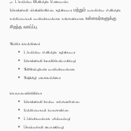
5. Medium Voltage Foreman
Electrical distribution systems மற்றும் medium voltage
equipment maintenance experience உள்ளவர்களுக்கு
சிறந்த வாய்ப்பு.
Skills Required
Medium voltage systems
Electrical troubleshooting
Switchgear maintenance
Safety procedures
Responsibilities
Electrical team supervision
Equipment inspection
Maintenance planning
Technical reporting