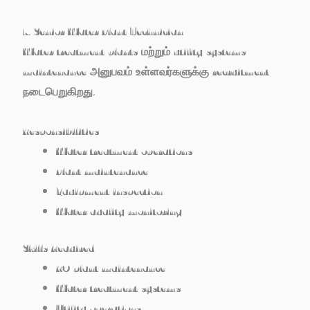
7. Senior Water Plant Technician
Water treatment plants மற்றும் utility systems
maintenance அனுபவம் உள்ளவர்களுக்கு recruitment
நடைபெறுகிறது.
Responsibilities
Water treatment operations
Plant maintenance
Equipment inspection
Water quality monitoring
Skills Required
RO plant maintenance
Water treatment systems
Utility operations