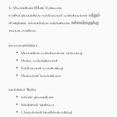
9. Generators Work Foreman
Power generation equipment maintenance மற்றும்
workforce supervision experience உள்ளவர்களுக்கு
senior position.
Responsibilities
Generator maintenance planning
Team management
Equipment monitoring
Technical inspections
Required Skills
Diesel generators
Electrical systems
Mechanical troubleshooting