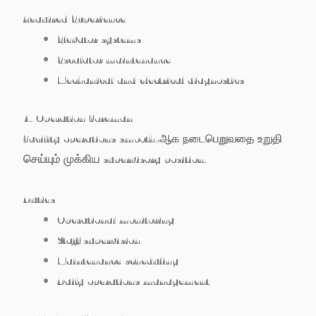
Required Experience
Elevator systems
Escalator maintenance
Mechanical and electrical diagnostics
4. Operation Foreman
Facility operations smooth-ஆக நடைபெறுவதை உறுதி
செய்யும் முக்கிய supervisory position.
Duties
Operational monitoring
Staff supervision
Maintenance scheduling
Daily operations management