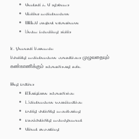
Central A/C systems
Chiller maintenance
HVAC project experience
Team handling skills
2. General Foreman
Facility maintenance operations முழுவதையும்
கண்காணிக்கும் supervisory role.
Key Duties
Workforce supervision
Maintenance coordination
Daily activity monitoring
Productivity management
Client reporting