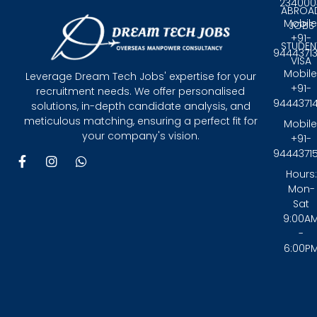
234000
ABROA
Mobile
JOBS
+91-
STUDEN
9444371
VISA
Mobile
Leverage Dream Tech Jobs' expertise for your
+91-
recruitment needs. We offer personalised
9444371
solutions, in-depth candidate analysis, and
meticulous matching, ensuring a perfect fit for
Mobile
your company's vision.
+91-
9444371
F
I
W
a
n
h
Hours:
c
s
a
Mon-
e
t
t
Sat
b
a
s
9:00A
o
g
a
-
o
r
p
6:00P
k
a
p
-
m
f