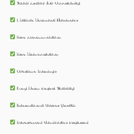
Saudi Arabia Job Opportunity
Multiple Technical Vacancies
Free Accommodation
Free Transportation
Overtime Earnings
Long-Term Project Stability
International Career Growth
Experienced Candidates Preferred