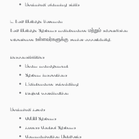
Technical planning skills
7. Low Voltage Foreman
Low Voltage Systems maintenance மற்றும் supervision
experience உள்ளவர்களுக்கு senior opportunity.
Responsibilities
Team management
System inspections
Maintenance scheduling
Project coordination
Technical Areas
CCTV Systems
Access Control Systems
Communication Networks