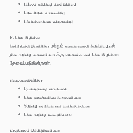
Wood cutting and fitting
Furniture assembly
Maintenance carpentry
2. Fire Fighter
Industrial facilities மற்றும் commercial buildings-ல்
fire safety operations-க்கு experienced Fire Fighters
தேவைப்படுகின்றனர்.
Responsibilities
Emergency response
Fire prevention inspections
Safety equipment maintenance
Fire safety compliance
Preferred Qualifications