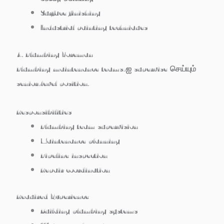
Surface finishing
Industrial painting techniques
4. Plumbing Foreman
Plumbing maintenance teams-ஐ supervise செய்யும்
senior-level position.
Responsibilities
Plumbing team supervision
Maintenance planning
Pipeline inspection
Repair coordination
Required Experience
Building plumbing systems