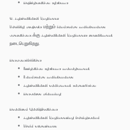
Refrigeration systems
6. Agricultural Engineer
Facility projects மற்றும் landscape maintenance
operations-க்கு Agricultural Engineers recruitment
நடைபெறுகிறது.
Responsibilities
Irrigation systems management
Landscape maintenance
Agricultural equipment supervision
Resource planning
Required Qualifications
Agricultural Engineering background
Field experience