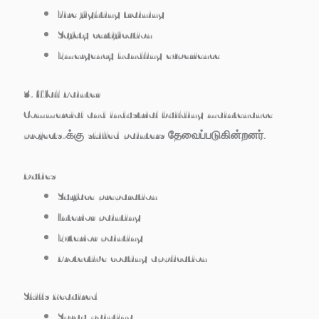
Fire fighting training
Safety certification
Emergency handling experience
3. Wall Painter
Commercial and industrial building maintenance
projects-க்கு skilled painters தேவைப்படுகின்றனர்.
Duties
Surface preparation
Interior painting
Exterior painting
Protective coating application
Skills Required
Spray painting