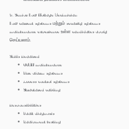
9. Senior Low Voltage Technician
Low current systems மற்றும் security systems
maintenance experience உள்ள candidates apply
செய்யலாம்.
Skills Required
CCTV maintenance
Fire alarm systems
Access control systems
Structured cabling
Responsibilities
Fault diagnosis
Equipment testing