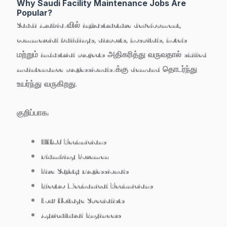
Why Saudi Facility Maintenance Jobs Are
Popular?
Saudi Arabia-வில் infrastructure development,
commercial buildings, airports, hospitals, hotels
மற்றும் industrial projects அதிகரித்து வருவதால் skilled
maintenance professionals-க்கு demand தொடர்ந்து
உயர்ந்து வருகிறது.
குறிப்பாக:
HVAC Technicians
Plumbing Foremen
Fire Safety Professionals
Electro Mechanical Technicians
Low Voltage Specialists
Agricultural Engineers