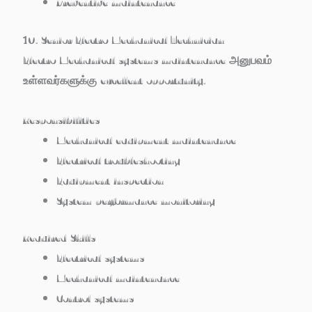
Preventive maintenance
10. Senior Electro Mechanical Technician
Electro Mechanical systems maintenance அனுபவம்
உள்ளவர்களுக்கு excellent opportunity.
Responsibilities
Mechanical equipment maintenance
Electrical troubleshooting
Equipment inspection
System performance monitoring
Required Skills
Electrical systems
Mechanical maintenance
Control systems