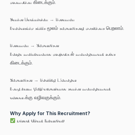
promotion கிடைக்கும்.
Senior Technician → Foreman
Leadership skills மூலம் supervisory positions பெறலாம்.
Foreman → Supervisor
Large maintenance projects-ல் management roles
கிடைக்கும்.
Supervisor → Facility Manager
Long-term Gulf experience senior management
career-க்கு வழிவகுக்கும்.
Why Apply for This Recruitment?
Direct Client Interview