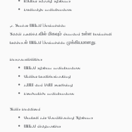
Water supply systems
Drainage maintenance
5. Senior HVAC Technician
Saudi Arabia-வில் மிகவும் demand உள்ள technical
trades-ல் HVAC Technician முக்கியமானது.
Responsibilities
HVAC system maintenance
Chiller troubleshooting
AHU and FCU servicing
Preventive maintenance
Skills Required
Central Air Conditioning Systems
HVAC diagnostics