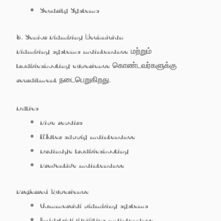
Security Systems
8. Senior Plumbing Technician
Plumbing systems maintenance மற்றும்
troubleshooting experience கொண்டவர்களுக்கு
recruitment நடைபெறுகிறது.
Duties
Pipe repairs
Water supply maintenance
Drainage troubleshooting
Preventive maintenance
Preferred Experience
Commercial plumbing systems
Industrial facilities maintenance